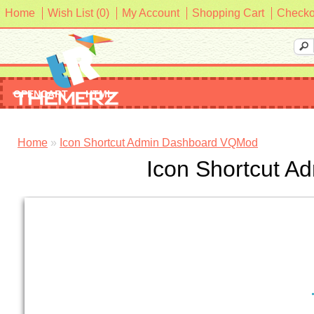
Home
Wish List (0)
My Account
Shopping Cart
Checko
OPENCART
HTML
Home
»
Icon Shortcut Admin Dashboard VQMod
Icon Shortcut 